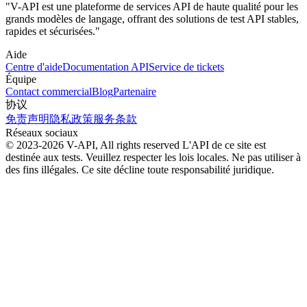
"V-API est une plateforme de services API de haute qualité pour les
grands modèles de langage, offrant des solutions de test API stables,
rapides et sécurisées."
Aide
Centre d'aide
Documentation API
Service de tickets
Équipe
Contact commercial
Blog
Partenaire
协议
免责声明
隐私政策
服务条款
Réseaux sociaux
© 2023-2026 V-API, All rights reserved
L'API de ce site est
destinée aux tests. Veuillez respecter les lois locales. Ne pas utiliser à
des fins illégales. Ce site décline toute responsabilité juridique.