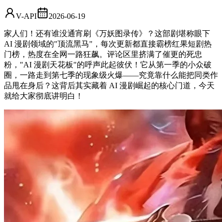
V-API
2026-06-19
家人们！还有谁没通宵刷《万妖图录传》？这部剧堪称眼下
AI 漫剧领域的"顶流黑马"，每次更新都直接霸榜红果短剧热
门榜，热度在全网一路狂飙。评论区里挤满了催更的死忠
粉，"AI 漫剧天花板"的呼声此起彼伏！它从第一季的小众破
圈，一路走到第七季的现象级火爆——究竟靠什么能把同类作
品甩在身后？这背后其实藏着 AI 漫剧崛起的核心门道，今天
就给大家彻底讲明白！