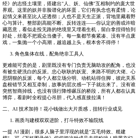
经》的志怪土壤里，搭建出"人、妖、仙佛"互相制约的庞大世
界观。这里的妖并非脸谱化的坏蛋，它们有执念也有柔情，论
起情义来甚至比人还透彻；人也不是天生正派，背地里藏着野
心与算计。整部剧高能不断、反转连连——你认定的善或许暗
藏恶意，看似走投无路的绝境里又埋着生机，留白拿捏得恰到
好处，丝毫不把观众当傻子。每一集都节奏紧凑、没有半点废
戏，一集抛一个小高潮，越追越上头，根本舍不得停！
角色集体在线，配角绝非工具人
更难能可贵的是，剧里既没有专门负责无脑助攻的配角，也没
有被生硬洗白的反派。忠心耿耿的妖宠、来路不明的大佬、心
思阴狠的反派，每个人都立场分明、动机站得住脚，彼此关系
盘根错节又相互牵制，故事的层次感一下子就出来了。没有谁
突然智商掉线，也没有强行降维碾压的桥段，所有人都在认真
博弈，看剧时全程提心吊胆，代入感直接拉满！
二、AI 技术加持！花小钱做出大片质感，扭转行业成见
画质与建模双双进阶，打斗特效不输院线
一提 AI 漫剧，很多人脑子里浮现的就是"五毛特效、糙建