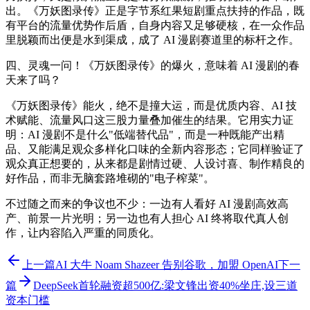
出。《万妖图录传》正是字节系红果短剧重点扶持的作品，既
有平台的流量优势作后盾，自身内容又足够硬核，在一众作品
里脱颖而出便是水到渠成，成了 AI 漫剧赛道里的标杆之作。
四、灵魂一问！《万妖图录传》的爆火，意味着 AI 漫剧的春
天来了吗？
《万妖图录传》能火，绝不是撞大运，而是优质内容、AI 技
术赋能、流量风口这三股力量叠加催生的结果。它用实力证
明：AI 漫剧不是什么"低端替代品"，而是一种既能产出精
品、又能满足观众多样化口味的全新内容形态；它同样验证了
观众真正想要的，从来都是剧情过硬、人设讨喜、制作精良的
好作品，而非无脑套路堆砌的"电子榨菜"。
不过随之而来的争议也不少：一边有人看好 AI 漫剧高效高
产、前景一片光明；另一边也有人担心 AI 终将取代真人创
作，让内容陷入严重的同质化。
上一篇
AI 大牛 Noam Shazeer 告别谷歌，加盟 OpenAI
下一
篇
DeepSeek首轮融资超500亿:梁文锋出资40%坐庄,设三道
资本门槛