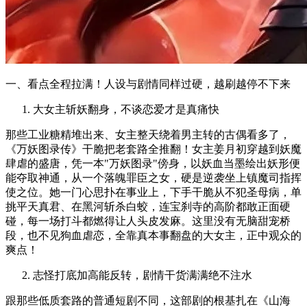
一、看点全程拉满！人设与剧情同样过硬，越刷越停不下来
大女主斩妖翻身，不谈恋爱才是真痛快
那些工业糖精堆出来、女主整天绕着男主转的古偶看多了，
《万妖图录传》干脆把老套路全推翻！女主姜月初穿越到妖魔
肆虐的盛唐，凭一本"万妖图录"傍身，以妖血当墨绘出妖形便
能夺取神通，从一个落魄罪臣之女，硬是逆袭坐上镇魔司指挥
使之位。她一门心思扑在事业上，下手干脆从不犯圣母病，单
挑平天真君、在黑河斩杀白蛟，连宝刹寺的高阶都敢正面硬
碰，每一场打斗都燃得让人头皮发麻。这里没有无脑甜宠桥
段，也不见狗血虐恋，全靠真本事翻盘的大女主，正中观众的
爽点！
志怪打底加高能反转，剧情干货满满绝不注水
跟那些低质套路的普通短剧不同，这部剧的根基扎在《山海