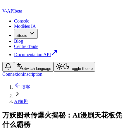
V-API
beta
Console
Modèles IA
Studio
Blog
Centre d'aide
Documentation API
Switch language
Toggle theme
Connexion
Inscription
博客
AI短剧
万妖图录传爆火揭秘：AI漫剧天花板凭
什么霸榜