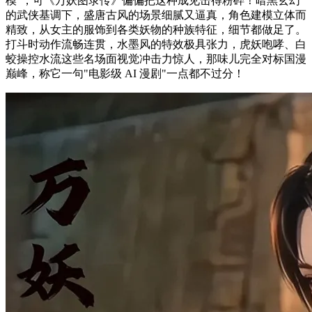
模"，可《万妖图录传》偏偏把这种成见击得粉碎！暗黑玄幻
的武侠基调下，盛唐古风的场景细腻又逼真，角色建模立体而
精致，从女主的服饰到各类妖物的种族特征，细节都做足了。
打斗时动作流畅连贯，水墨风的特效极具张力，虎妖咆哮、白
蛟操控水流这些名场面视觉冲击力惊人，那味儿完全对标国漫
巅峰，称它一句"电影级 AI 漫剧"一点都不过分！