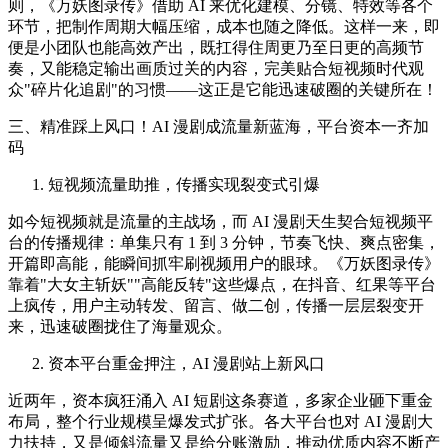
则，《万妖图录传》借助 AI 来优化建模、分镜、特效等各个
环节，把制作周期大幅压缩，成本也随之降低。这样一来，即
便是小团队也能高效产出，既扛得住周更乃至日更的高频节
奏，又能稳定输出画质过关的内容，完美贴合短视频时代观
众"碎片化追剧"的习惯——这正是它能迅速破圈的关键所在！
三、精准踩上风口！AI 漫剧成流量新蓝海，平台资本一齐加
码
短视频流量助推，传播实现裂变式引爆
如今短视频就是流量的主战场，而 AI 漫剧天生契合短视频平
台的传播规律：单集只有 1 到 3 分钟，节奏飞快、爽点密集，
开篇即高能，能瞬间抓牢刷视频用户的眼球。《万妖图录传》
靠着"大女主斩妖""高能反转"这些爆点，在抖音、红果等平台
上疯传，用户主动转发、留言、做二创，传播一层层裂变开
来，迅速破圈拢住了海量观众。
资本平台重金押注，AI 漫剧站上新风口
近两年，资本疯狂涌入 AI 短剧这条赛道，多家企业砸下重金
布局，整个行业规模呈爆发式扩张。各大平台也对 AI 漫剧大
力扶持，又是倾斜流量又是给分账激励，推动优质内容不断产