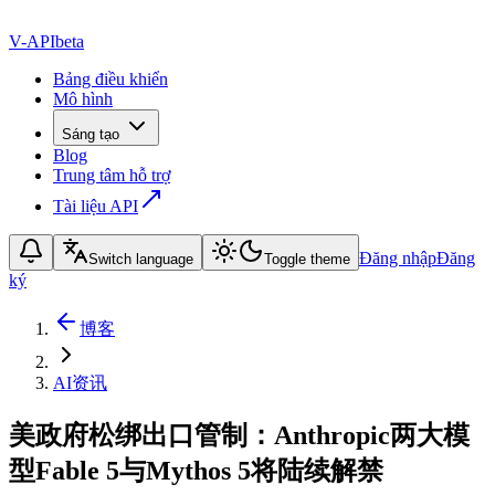
V-API
beta
Bảng điều khiển
Mô hình
Sáng tạo
Blog
Trung tâm hỗ trợ
Tài liệu API
Đăng nhập
Đăng
Switch language
Toggle theme
ký
博客
AI资讯
美政府松绑出口管制：Anthropic两大模
型Fable 5与Mythos 5将陆续解禁