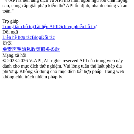
"V-API là nền tảng dịch vụ API mô hình ngôn ngữ lớn chất lượng
cao, cung cấp giải pháp kiểm thử API ổn định, nhanh chóng và an
toàn."
Trợ giúp
Trung tâm hỗ trợ
Tài liệu API
Dịch vụ phiếu hỗ trợ
Đội ngũ
Liên hệ hợp tác
Blog
Đối tác
协议
免责声明
隐私政策
服务条款
Mạng xã hội
© 2023-2026 V-API, All rights reserved
API của trang web này
dành cho mục đích thử nghiệm. Vui lòng tuân thủ luật pháp địa
phương. Không sử dụng cho mục đích bất hợp pháp. Trang web
không chịu trách nhiệm pháp lý.