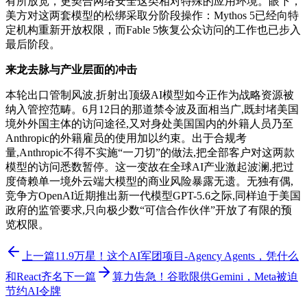
有所放宽，更契合网络安全这类相对特殊的应用环境。眼下，
美方对这两套模型的松绑采取分阶段操作：Mythos 5已经向特
定机构重新开放权限，而Fable 5恢复公众访问的工作也已步入
最后阶段。
来龙去脉与产业层面的冲击
本轮出口管制风波,折射出顶级AI模型如今正作为战略资源被
纳入管控范畴。6月12日的那道禁令波及面相当广,既封堵美国
境外外国主体的访问途径,又对身处美国国内的外籍人员乃至
Anthropic的外籍雇员的使用加以约束。出于合规考
量,Anthropic不得不实施“一刀切”的做法,把全部客户对这两款
模型的访问悉数暂停。这一变故在全球AI产业激起波澜,把过
度倚赖单一境外云端大模型的商业风险暴露无遗。无独有偶,
竞争方OpenAI近期推出新一代模型GPT-5.6之际,同样迫于美国
政府的监管要求,只向极少数“可信合作伙伴”开放了有限的预
览权限。
上一篇
11.9万星！这个AI军团项目-Agency Agents，凭什么
和React齐名
下一篇
算力告急！谷歌限供Gemini，Meta被迫
节约AI令牌