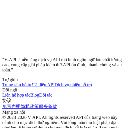
"V-API là nền tảng dịch vụ API mô hình ngôn ngữ lớn chất lượng
cao, cung cấp giải pháp kiểm thử API ổn định, nhanh chóng và an
toàn."
Trợ giúp
Trung tâm hỗ trợ
Tài liệu API
Dịch vụ phiếu hỗ trợ
Đội ngũ
Liên hệ hợp tác
Blog
Đối tác
协议
免责声明
隐私政策
服务条款
Mạng xã hội
© 2023-2026 V-API, All rights reserved
API của trang web này
dành cho mục đích thử nghiệm. Vui lòng tuân thủ luật pháp địa
phương. Không sử dụng cho mục đích bất hợp pháp. Trang web