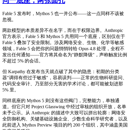
同一底座，两张面孔
Fable 5 发布时，Mythos 5 也一并公布——这一点同样不该被
忽视。
两款模型的本质差异不在名字，而在于权限边界。Anthropic
官方表示，Fable 5 和 Mythos 5 共用同一个底座，区别仅在于
Fable 5 叠加了安全限制。涉及网络安全、生物、化学等敏感
领域，Fable 5 会把你的问题悄悄转给 Opus 4.8 处理，全程不
发出任何通知——官方将其命名为"静默降级"，声称触发比例
不超过 5% 的会话。
但 Karpathy 在发布当天就点破了其中的隐患：初期的分类
器"调得有些过于敏感"，容易误判——正常的生物科研提问、
代码安全审计、乃至部分无害的学术讨论，都可能被划进那
5% 里。
同样底座的 Mythos 5 则没有这些阀门，完整能力，单独通
道。但它只对 Project Glasswing 中经过审核的组织开放，名单
未予公示。从 Anthropic 的描述中大致可以拼出轮廓：网络安
全防御机构、关键基础设施企业、少数生命科学研究者，以及
此前进入 Mythos Preview 项目的约 200 个组织，其中涵盖美国