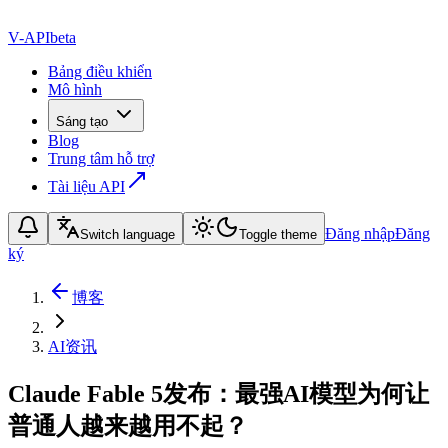
V-API
beta
Bảng điều khiển
Mô hình
Sáng tạo
Blog
Trung tâm hỗ trợ
Tài liệu API
Đăng nhập
Đăng
Switch language
Toggle theme
ký
博客
AI资讯
Claude Fable 5发布：最强AI模型为何让
普通人越来越用不起？