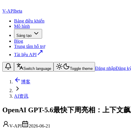
V-API
beta
Bảng điều khiển
Mô hình
Sáng tạo
Blog
Trung tâm hỗ trợ
Tài liệu API
Đăng nhập
Đăng k
Switch language
Toggle theme
博客
AI资讯
OpenAI GPT-5.6最快下周亮相：上下文飙
V-API
2026-06-21