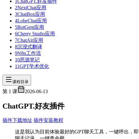
1
ChatGPT.好友插件
2
NextChat应用
3
ChatBox应用
4
LobeChat应用
5
BotGent应用
6
Cherry Studio应用
7
ChatAir应用
8
沉浸式翻译
9
N8n工作流
10
思源笔记
11
GPT学术优化
课程目录
第
1
课
2026-06-13
ChatGPT.好友插件
插件下载地址
插件安装教程
这是我认为目前体验最好的GPT聊天工具，一键呼出，即用
聊天记录、一键查余额。