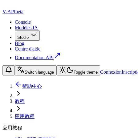
V-API
beta
Console
Modèles IA
Studio
Blog
Centre d'aide
Documentation API
Connexion
Inscript
Switch language
Toggle theme
帮助中心
教程
应用教程
应用教程