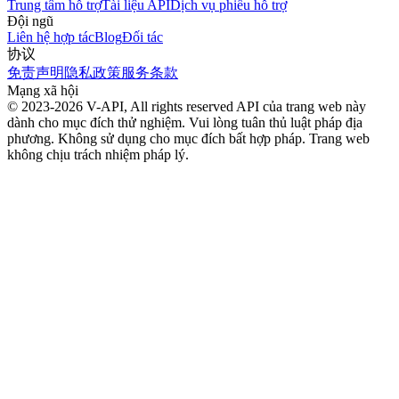
Trung tâm hỗ trợ
Tài liệu API
Dịch vụ phiếu hỗ trợ
Đội ngũ
Liên hệ hợp tác
Blog
Đối tác
协议
免责声明
隐私政策
服务条款
Mạng xã hội
© 2023-2026 V-API, All rights reserved
API của trang web này
dành cho mục đích thử nghiệm. Vui lòng tuân thủ luật pháp địa
phương. Không sử dụng cho mục đích bất hợp pháp. Trang web
không chịu trách nhiệm pháp lý.