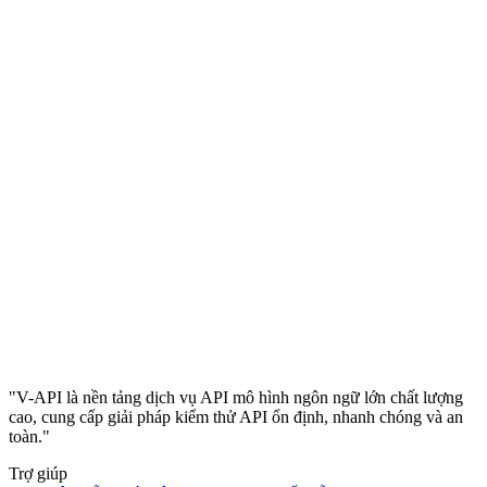
"V-API là nền tảng dịch vụ API mô hình ngôn ngữ lớn chất lượng
cao, cung cấp giải pháp kiểm thử API ổn định, nhanh chóng và an
toàn."
Trợ giúp