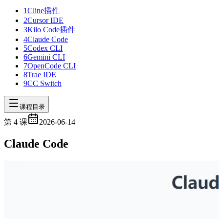
1
Cline插件
2
Cursor IDE
3
Kilo Code插件
4
Claude Code
5
Codex CLI
6
Gemini CLI
7
OpenCode CLI
8
Trae IDE
9
CC Switch
课程目录
第
4
课
2026-06-14
Claude Code