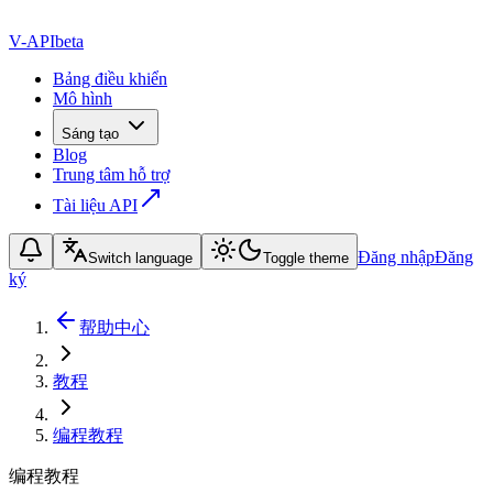
V-API
beta
Bảng điều khiển
Mô hình
Sáng tạo
Blog
Trung tâm hỗ trợ
Tài liệu API
Đăng nhập
Đăng
Switch language
Toggle theme
ký
帮助中心
教程
编程教程
编程教程