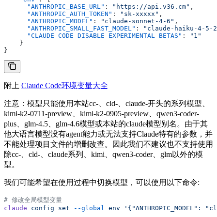
      "ANTHROPIC_BASE_URL"
: 
"https://api.v36.cm"
,
      "ANTHROPIC_AUTH_TOKEN"
: 
"sk-xxxxx"
,
      "ANTHROPIC_MODEL"
: 
"claude-sonnet-4-6"
,
      "ANTHROPIC_SMALL_FAST_MODEL"
: 
"claude-haiku-4-5-2
      "CLAUDE_CODE_DISABLE_EXPERIMENTAL_BETAS"
: 
"1"
    }
}
附上
Claude Code环境变量大全
注意：模型只能使用本站cc-、cld-、claude-开头的系列模型、
kimi-k2-0711-preview、kimi-k2-0905-preview、qwen3-coder-
plus、glm-4.5、glm-4.6模型或本站的claude模型别名。由于其
他大语言模型没有agent能力或无法支持Claude特有的参数，并
不能处理项目文件的增删改查。因此我们不建议也不支持使用
除cc-、cld-、claude系列、kimi、qwen3-coder、glm以外的模
型。
我们可能希望在使用过程中切换模型，可以使用以下命令:
# 修改全局模型变量
claude
 config
 set
 --global
 env
 '{"ANTHROPIC_MODEL": "cl