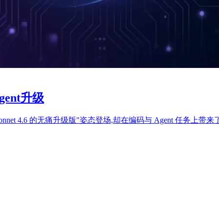
gent升级
 5 以"Sonnet 4.6 的无痛升级版"姿态登场,却在编码与 Agent 任务上