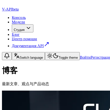
V-API
beta
Консоль
Модели
Студия
Блог
Центр помощи
Документация API
Войти
Регистраци
Switch language
Toggle theme
博客
最新文章、观点与产品动态