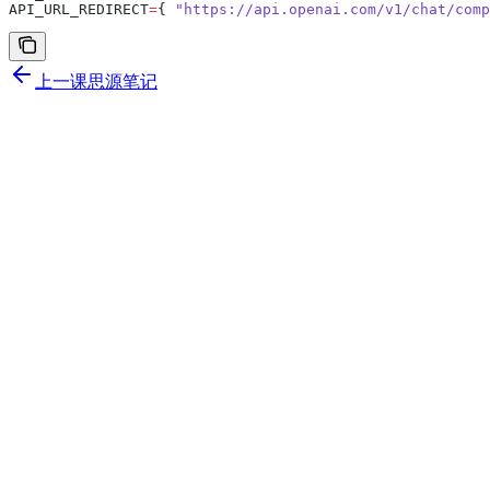
API_URL_REDIRECT
=
{ 
"https://api.openai.com/v1/chat/comp
上一课
思源笔记