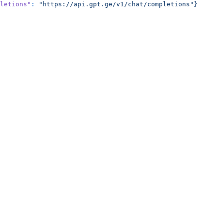
letions"
:
 "https://api.gpt.ge/v1/chat/completions"}