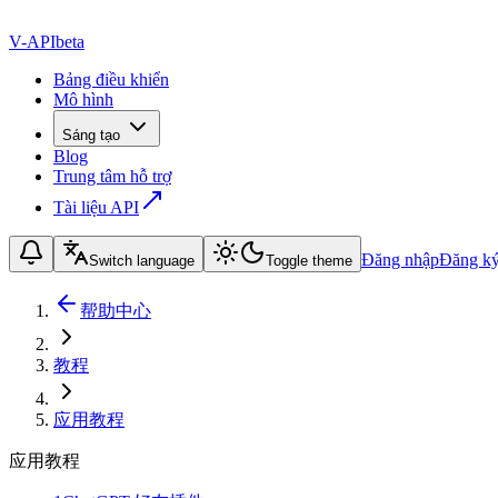
V-API
beta
Bảng điều khiển
Mô hình
Sáng tạo
Blog
Trung tâm hỗ trợ
Tài liệu API
Đăng nhập
Đăng k
Switch language
Toggle theme
帮助中心
教程
应用教程
应用教程