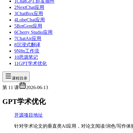
1
ChatGPT.好友插件
2
NextChat应用
3
ChatBox应用
4
LobeChat应用
5
BotGent应用
6
Cherry Studio应用
7
ChatAir应用
8
沉浸式翻译
9
N8n工作流
10
思源笔记
11
GPT学术优化
课程目录
第
11
课
2026-06-13
GPT学术优化
开源项目地址
针对学术论文的垂直类AI应用，对论文阅读/润色/写作体