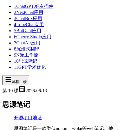
1
ChatGPT.好友插件
2
NextChat应用
3
ChatBox应用
4
LobeChat应用
5
BotGent应用
6
Cherry Studio应用
7
ChatAir应用
8
沉浸式翻译
9
N8n工作流
10
思源笔记
11
GPT学术优化
课程目录
第
10
课
2026-06-13
思源笔记
开源项目地址
思源笔记是一款类似notion、wolai等web笔记。他