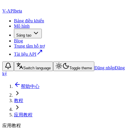
V-API
beta
Bảng điều khiển
Mô hình
Sáng tạo
Blog
Trung tâm hỗ trợ
Tài liệu API
Đăng nhập
Đăng
Switch language
Toggle theme
ký
帮助中心
教程
应用教程
应用教程