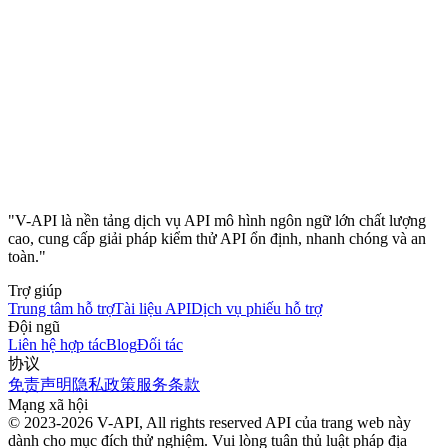
"V-API là nền tảng dịch vụ API mô hình ngôn ngữ lớn chất lượng
cao, cung cấp giải pháp kiểm thử API ổn định, nhanh chóng và an
toàn."
Trợ giúp
Trung tâm hỗ trợ
Tài liệu API
Dịch vụ phiếu hỗ trợ
Đội ngũ
Liên hệ hợp tác
Blog
Đối tác
协议
免责声明
隐私政策
服务条款
Mạng xã hội
© 2023-2026 V-API, All rights reserved
API của trang web này
dành cho mục đích thử nghiệm. Vui lòng tuân thủ luật pháp địa