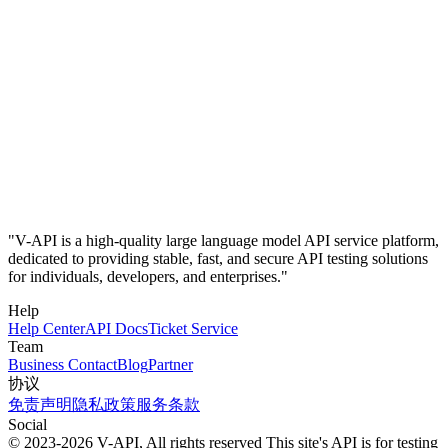
"V-API is a high-quality large language model API service platform,
dedicated to providing stable, fast, and secure API testing solutions
for individuals, developers, and enterprises."
Help
Help Center
API Docs
Ticket Service
Team
Business Contact
Blog
Partner
协议
免责声明
隐私政策
服务条款
Social
© 2023-2026 V-API, All rights reserved
This site's API is for testing