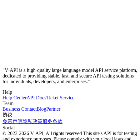
"V-API is a high-quality large language model API service platform,
dedicated to providing stable, fast, and secure API testing solutions
for individuals, developers, and enterprises."
Help
Help Center
API Docs
Ticket Service
Team
Business Contact
Blog
Partner
协议
免责声明
隐私政策
服务条款
Social
© 2023-2026 V-API, All rights reserved
This site's API is for testing
and experience purposes. Please comply with your local laws and