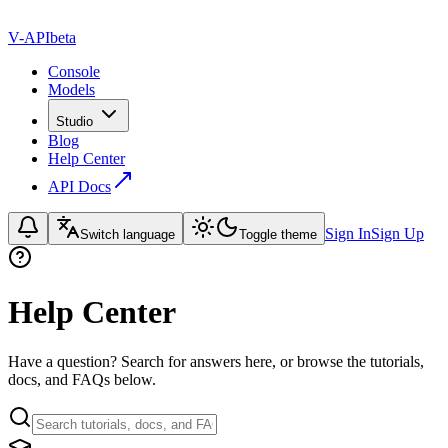
V-API
beta
Console
Models
Studio
Blog
Help Center
API Docs
Sign In
Sign Up
Switch language
Toggle theme
Help Center
Have a question? Search for answers here, or browse the tutorials,
docs, and FAQs below.