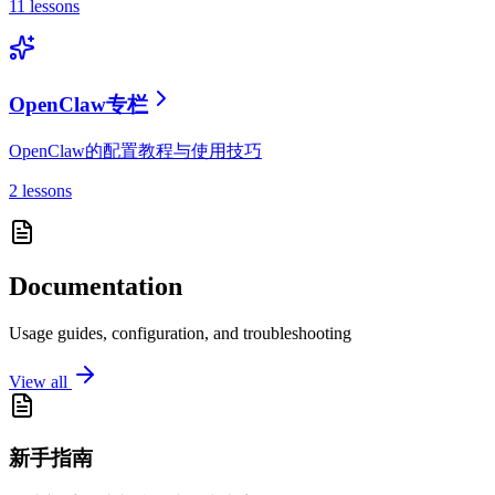
11 lessons
OpenClaw专栏
OpenClaw的配置教程与使用技巧
2 lessons
Documentation
Usage guides, configuration, and troubleshooting
View all
新手指南