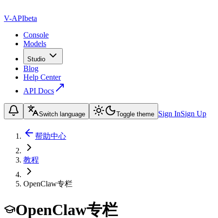
V-API
beta
Console
Models
Studio
Blog
Help Center
API Docs
Sign In
Sign Up
Switch language
Toggle theme
帮助中心
教程
OpenClaw专栏
OpenClaw专栏