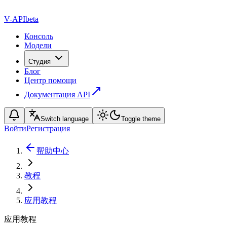
V-API
beta
Консоль
Модели
Студия
Блог
Центр помощи
Документация API
Switch language
Toggle theme
Войти
Регистрация
帮助中心
教程
应用教程
应用教程