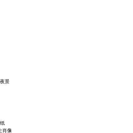
夜景
壁纸
战士肖像