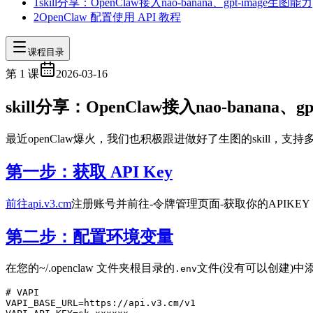
1
skill分享：OpenClaw接入nao-banana、gpt-image生图能力
2
OpenClaw 配置使用 API 教程
课程目录
第
1
课
2026-03-16
skill分享：OpenClaw接入nao-banana、g
最近openClaw爆火，我们也积极跟进做好了生图的skill
第一步：获取 API Key
前往api.v3.cm
注册账号并前往-令牌管理页面-获取你的APIKE
第二步：配置环境变量
在您的~/.openclaw 文件夹根目录的
文件(没有可以创建)中
.env
# VAPI
VAPI_BASE_URL=https://api.v3.cm/v1