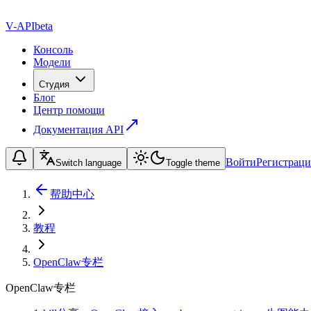
V-API
beta
Консоль
Модели
Студия
Блог
Центр помощи
Документация API
Войти
Регистраци
Switch language
Toggle theme
帮助中心
教程
OpenClaw专栏
OpenClaw专栏