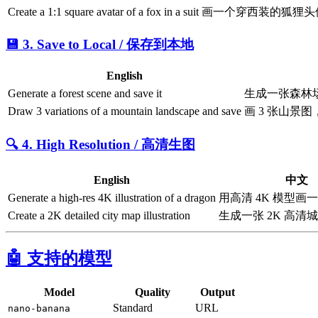
Create a 1:1 square avatar of a fox in a suit
画一个穿西装的狐狸头像
💾 3. Save to Local / 保存到本地
English
Generate a forest scene and save it
生成一张森林
Draw 3 variations of a mountain landscape and save
画 3 张山景
🔍 4. High Resolution / 高清生图
English
中文
Generate a high-res 4K illustration of a dragon
用高清 4K 模型画
Create a 2K detailed city map illustration
生成一张 2K 高清
🤖 支持的模型
Model
Quality
Output
Standard
URL
nano-banana