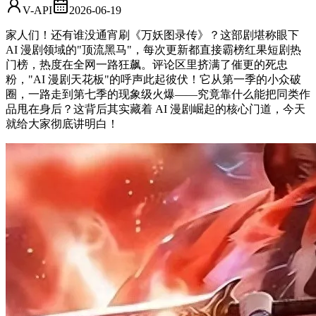
V-API
2026-06-19
家人们！还有谁没通宵刷《万妖图录传》？这部剧堪称眼下
AI 漫剧领域的"顶流黑马"，每次更新都直接霸榜红果短剧热
门榜，热度在全网一路狂飙。评论区里挤满了催更的死忠
粉，"AI 漫剧天花板"的呼声此起彼伏！它从第一季的小众破
圈，一路走到第七季的现象级火爆——究竟靠什么能把同类作
品甩在身后？这背后其实藏着 AI 漫剧崛起的核心门道，今天
就给大家彻底讲明白！