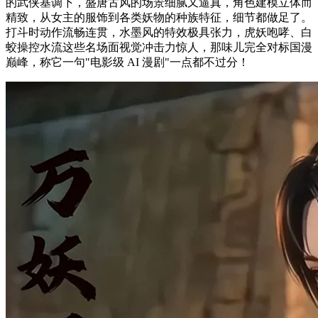
的武侠基调下，盛唐古风的场景细腻又逼真，角色建模立体而
精致，从女主的服饰到各类妖物的种族特征，细节都做足了。
打斗时动作流畅连贯，水墨风的特效极具张力，虎妖咆哮、白
蛟操控水流这些名场面视觉冲击力惊人，那味儿完全对标国漫
巅峰，称它一句"电影级 AI 漫剧"一点都不过分！