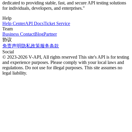
dedicated to providing stable, fast, and secure API testing solutions
for individuals, developers, and enterprises."
Help
Help Center
API Docs
Ticket Service
Team
Business Contact
Blog
Partner
协议
免责声明
隐私政策
服务条款
Social
© 2023-2026 V-API, All rights reserved
This site's API is for testing
and experience purposes. Please comply with your local laws and
regulations. Do not use for illegal purposes. This site assumes no
legal liability.