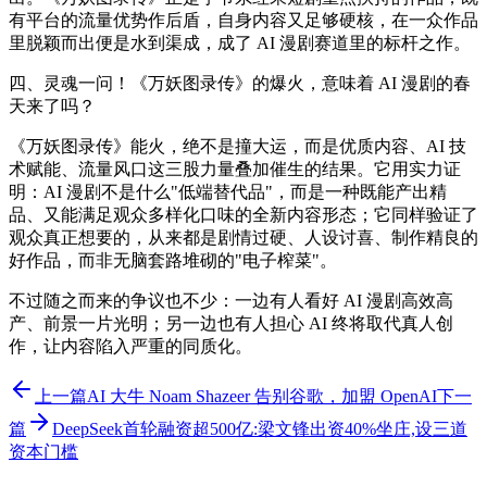
有平台的流量优势作后盾，自身内容又足够硬核，在一众作品
里脱颖而出便是水到渠成，成了 AI 漫剧赛道里的标杆之作。
四、灵魂一问！《万妖图录传》的爆火，意味着 AI 漫剧的春
天来了吗？
《万妖图录传》能火，绝不是撞大运，而是优质内容、AI 技
术赋能、流量风口这三股力量叠加催生的结果。它用实力证
明：AI 漫剧不是什么"低端替代品"，而是一种既能产出精
品、又能满足观众多样化口味的全新内容形态；它同样验证了
观众真正想要的，从来都是剧情过硬、人设讨喜、制作精良的
好作品，而非无脑套路堆砌的"电子榨菜"。
不过随之而来的争议也不少：一边有人看好 AI 漫剧高效高
产、前景一片光明；另一边也有人担心 AI 终将取代真人创
作，让内容陷入严重的同质化。
上一篇
AI 大牛 Noam Shazeer 告别谷歌，加盟 OpenAI
下一
篇
DeepSeek首轮融资超500亿:梁文锋出资40%坐庄,设三道
资本门槛