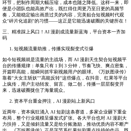
环节，把制作周期大幅压缩，成本也随之降低。这样一来，即
便是小团队也能高效产出，既扛得住周更乃至日更的高频节
奏，又能稳定输出画质过关的内容，完美贴合短视频时代观
众"碎片化追剧"的习惯——这正是它能迅速破圈的关键所在！
三、精准踩上风口！AI 漫剧成流量新蓝海，平台资本一齐加
码
短视频流量助推，传播实现裂变式引爆
如今短视频就是流量的主战场，而 AI 漫剧天生契合短视频平
台的传播规律：单集只有 1 到 3 分钟，节奏飞快、爽点密集，
开篇即高能，能瞬间抓牢刷视频用户的眼球。《万妖图录传》
靠着"大女主斩妖""高能反转"这些爆点，在抖音、红果等平台
上疯传，用户主动转发、留言、做二创，传播一层层裂变开
来，迅速破圈拢住了海量观众。
资本平台重金押注，AI 漫剧站上新风口
近两年，资本疯狂涌入 AI 短剧这条赛道，多家企业砸下重金
布局，整个行业规模呈爆发式扩张。各大平台也对 AI 漫剧大
力扶持，又是倾斜流量又是给分账激励，推动优质内容不断产
出。《万妖图录传》正是字节系红果短剧重点扶持的作品，既