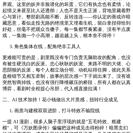
界观。这里的妖并非脸谱化的坏蛋，它们有执念也有柔情，论
起情义来甚至比人还透彻；人也不是天生正派，背地里藏着野
心与算计。整部剧高能不断、反转连连——你认定的善或许暗
藏恶意，看似走投无路的绝境里又埋着生机，留白拿捏得恰到
好处，丝毫不把观众当傻子。每一集都节奏紧凑、没有半点废
戏，一集抛一个小高潮，越追越上头，根本舍不得停！
角色集体在线，配角绝非工具人
更难能可贵的是，剧里既没有专门负责无脑助攻的配角，也没
有被生硬洗白的反派。忠心耿耿的妖宠、来路不明的大佬、心
思阴狠的反派，每个人都立场分明、动机站得住脚，彼此关系
盘根错节又相互牵制，故事的层次感一下子就出来了。没有谁
突然智商掉线，也没有强行降维碾压的桥段，所有人都在认真
博弈，看剧时全程提心吊胆，代入感直接拉满！
二、AI 技术加持！花小钱做出大片质感，扭转行业成见
画质与建模双双进阶，打斗特效不输院线
一提 AI 漫剧，很多人脑子里浮现的就是"五毛特效、糙建
模"，可《万妖图录传》偏偏把这种成见击得粉碎！暗黑玄幻