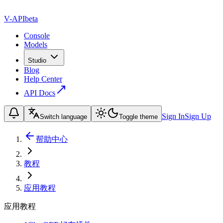
V-API
beta
Console
Models
Studio
Blog
Help Center
API Docs
Sign In
Sign Up
Switch language
Toggle theme
帮助中心
教程
应用教程
应用教程