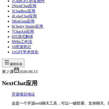
1
ChatGPT.好友插件
2
NextChat应用
3
ChatBox应用
4
LobeChat应用
5
BotGent应用
6
Cherry Studio应用
7
ChatAir应用
8
沉浸式翻译
9
N8n工作流
10
思源笔记
11
GPT学术优化
课程目录
第
2
课
2026-06-13
NextChat应用
开源项目地址
这是一个开源web聊天工具，可以一键部署。支持聊天、