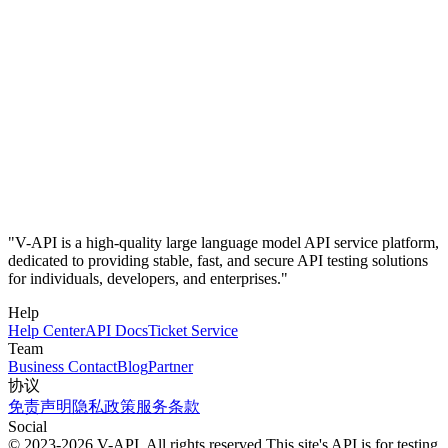
"V-API is a high-quality large language model API service platform,
dedicated to providing stable, fast, and secure API testing solutions
for individuals, developers, and enterprises."
Help
Help Center
API Docs
Ticket Service
Team
Business Contact
Blog
Partner
协议
免责声明
隐私政策
服务条款
Social
© 2023-2026 V-API, All rights reserved
This site's API is for testing