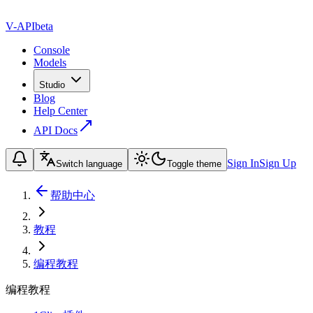
V-API
beta
Console
Models
Studio
Blog
Help Center
API Docs
Sign In
Sign Up
Switch language
Toggle theme
帮助中心
教程
编程教程
编程教程