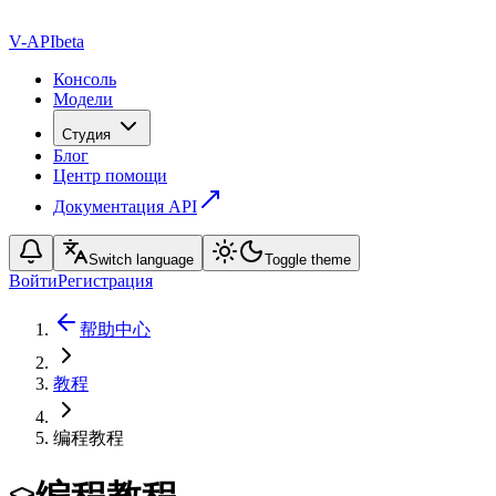
V-API
beta
Консоль
Модели
Студия
Блог
Центр помощи
Документация API
Switch language
Toggle theme
Войти
Регистрация
帮助中心
教程
编程教程