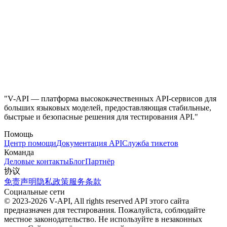
"V-API — платформа высококачественных API-сервисов для
больших языковых моделей, предоставляющая стабильные,
быстрые и безопасные решения для тестирования API."
Помощь
Центр помощи
Документация API
Служба тикетов
Команда
Деловые контакты
Блог
Партнёр
协议
免责声明
隐私政策
服务条款
Социальные сети
© 2023-2026 V-API, All rights reserved
API этого сайта
предназначен для тестирования. Пожалуйста, соблюдайте
местное законодательство. Не используйте в незаконных