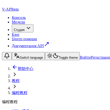
V-API
beta
Консоль
Модели
Студия
Блог
Центр помощи
Документация API
Войти
Регистраци
Switch language
Toggle theme
帮助中心
教程
编程教程
编程教程