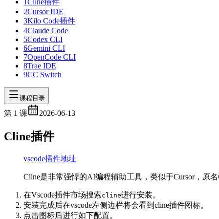
1
Cline插件
2
Cursor IDE
3
Kilo Code插件
4
Claude Code
5
Codex CLI
6
Gemini CLI
7
OpenCode CLI
8
Trae IDE
9
CC Switch
课程目录
第
1
课
2026-06-13
Cline插件
vscode插件地址
Cline是非常强悍的AI编程辅助工具，类似于Cursor，原名
在Vscode插件市场搜索
进行安装。
cline
安装完成后在vscode左侧边栏将会看到cline插件图标。
点击图标后进行如下配置。