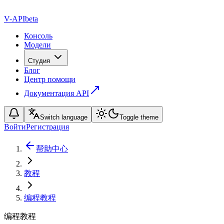
V-API
beta
Консоль
Модели
Студия
Блог
Центр помощи
Документация API
Switch language
Toggle theme
Войти
Регистрация
帮助中心
教程
编程教程
编程教程