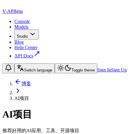
V-API
beta
Console
Models
Studio
Blog
Help Center
API Docs
Sign In
Sign Up
Switch language
Toggle theme
博客
AI项目
AI项目
推荐好用的AI应用、工具、开源项目